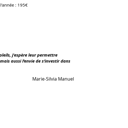
 l'année : 195€
leils, j'espère leur permettre
 mais aussi l’envie de s’investir dans
Marie-Silvia Manuel
PLAN DU SITE
Troupedessoleils@gmail.com