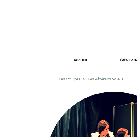
ACCUEIL
ÉVÉNEME
Les troupes
> Les Vétérans Soleils